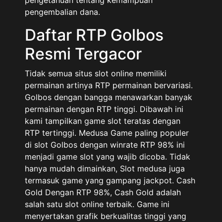
pengetahuan tentang kemampuan
pengembalian dana.
Daftar RTP Golbos
Resmi Tergacor
Tidak semua situs slot online memiliki
permainan artinya RTP permainan bervariasi.
Golbos dengan bangga menawarkan banyak
permainan dengan RTP tinggi. Dibawah ini
kami tampilkan game slot teratas dengan
RTP tertinggi. Medusa Game paling populer
di slot Golbos dengan winrate RTP 98% ini
menjadi game slot yang wajib dicoba. Tidak
hanya mudah dimainkan, Slot medusa juga
termasuk game yang gampang jackpot. Cash
Gold Dengan RTP 98%, Cash Gold adalah
salah satu slot online terbaik. Game ini
menyertakan grafik berkualitas tinggi yang