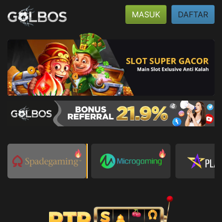
MASUK
DAFTAR