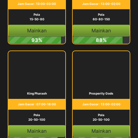
Jam Gacor : 13:00-03:00
Jam Gacor : 13:00-02:00
Pola
Pola
15-50-80
60-80-150
Mainkan
Mainkan
93%
88%
King Pharaoh
Prosperity Gods
Jam Gacor : 07:00-18:00
Jam Gacor : 13:00-02:00
Pola
Pola
20-50-100
20-50-100
Mainkan
Mainkan