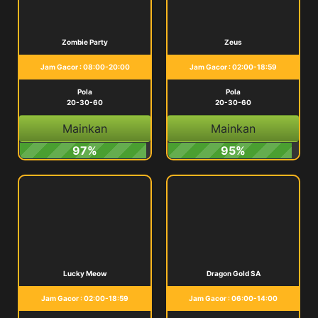
Zombie Party
Zeus
Jam Gacor : 08:00-20:00
Jam Gacor : 02:00-18:59
Pola
Pola
20-30-60
20-30-60
Mainkan
Mainkan
97%
95%
Lucky Meow
Dragon Gold SA
Jam Gacor : 02:00-18:59
Jam Gacor : 06:00-14:00