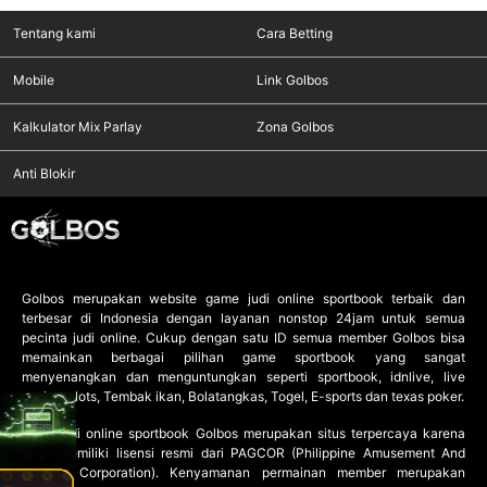
Tentang kami
Cara Betting
Mobile
Link Golbos
Kalkulator Mix Parlay
Zona Golbos
Anti Blokir
Golbos
merupakan website game judi online sportbook terbaik dan
terbesar di Indonesia dengan layanan nonstop 24jam untuk semua
pecinta judi online. Cukup dengan satu ID semua member Golbos bisa
memainkan berbagai pilihan game sportbook yang sangat
menyenangkan dan menguntungkan seperti sportbook, idnlive, live
casino, slots, Tembak ikan, Bolatangkas, Togel, E-sports dan texas poker.
Agen judi
online sportbook Golbos merupakan situs terpercaya karena
telah memiliki lisensi resmi dari PAGCOR (Philippine Amusement And
Gaming Corporation). Kenyamanan permainan member merupakan