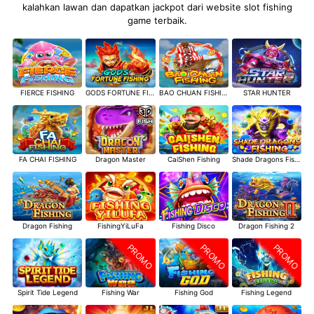
kalahkan lawan dan dapatkan jackpot dari website slot fishing
game terbaik.
FIERCE FISHING
GODS FORTUNE FISHING
BAO CHUAN FISHING
STAR HUNTER
FA CHAI FISHING
Dragon Master
CaiShen Fishing
Shade Dragons Fishing
Dragon Fishing
FishingYiLuFa
Fishing Disco
Dragon Fishing 2
PROMO
PROMO
PROMO
Spirit Tide Legend
Fishing War
Fishing God
Fishing Legend